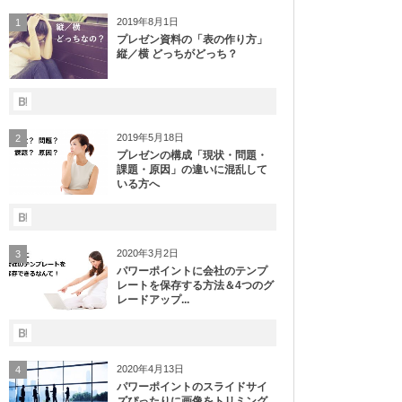
2019年8月1日
1
プレゼン資料の「表の作り方」
縦／横 どっちがどっち？
2019年5月18日
2
プレゼンの構成「現状・問題・
課題・原因」の違いに混乱して
いる方へ
2020年3月2日
3
パワーポイントに会社のテンプ
レートを保存する方法＆4つのグ
レードアップ...
2020年4月13日
4
パワーポイントのスライドサイ
ズぴったりに画像をトリミング