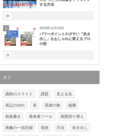
する方法
2019年12月10日
5
パワーポイントのダサい「吹き
出し」をおしゃれに変えるプロ
の技
タグ
講師のスライド
課題
見える化
表記のゆれ
表
英雄の旅
縦横
箇条書き
発表者ツール
画面切り替え
画像の一括圧縮
現状
方法
吹き出し