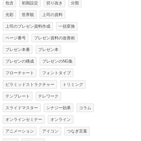
包含
初期設定
切り抜き
分類
光彩
世界観
上司の資料
上司のプレゼン資料作成
一括変換
ページ番号
プレゼン資料の改善術
プレゼン本番
プレゼン本
プレゼンの構成
プレゼンのNG集
フローチャート
フォントタイプ
ピラミッドストラクチャー
トリミング
テンプレート
テレワーク
スライドマスター
シナジー効果
コラム
オンラインセミナー
オンライン
アニメーション
アイコン
つなぎ言葉